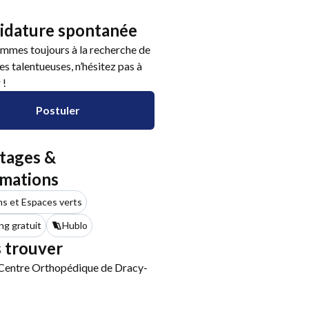
idature spontanée
mmes toujours à la recherche de
s talentueuses, n’hésitez pas à
 !
Postuler
tages &
rmations
ns et Espaces verts
ng gratuit
Hublo
 trouver