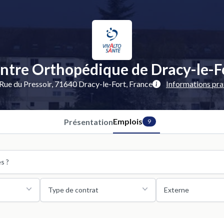
ntre Orthopédique de Dracy-le-F
Rue du Pressoir, 71640 Dracy-le-Fort, France
Informations pra
Emplois
Présentation
9
Type de contrat
Externe