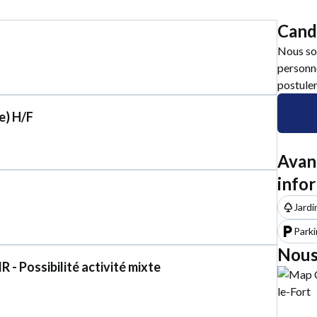
Cand
Nous so
personne
postuler
e) H/F
Avan
info
F
Jardi
Parki
Nous
 Possibilité activité mixte